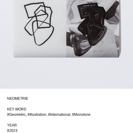
NEOMETRIE
KEY WORD
#Geometric
#Illustration
#International
#Monotone
YEAR
#2023