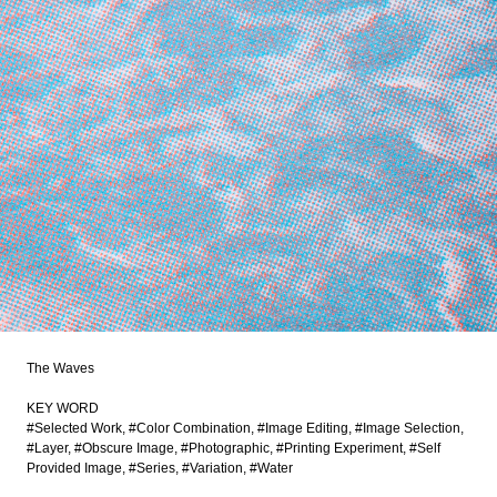
The Waves
KEY WORD
#Selected Work
#Color Combination
#Image Editing
#Image Selection
#Layer
#Obscure Image
#Photographic
#Printing Experiment
#Self
Provided Image
#Series
#Variation
#Water