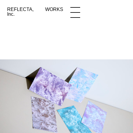
REFLECTA,
WORKS
NEWS
WORKS
INFO
Inc.